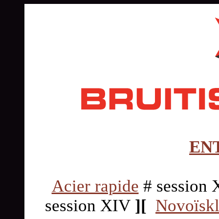
EN
Acier rapide
# session
session XIV
][
Novoïskl