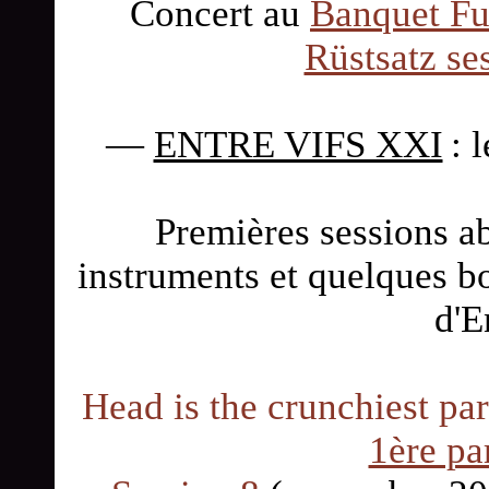
Concert au
Banquet Fu
Rüstsatz se
—
ENTRE VIFS XXI
: 
Premières sessions a
instruments et quelques bo
d'E
Head is the crunchiest par
1ère pa