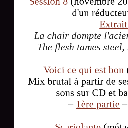
Session 8
(novembre 2009
d'un réducteur
Extrait
La chair dompte l'acier,
The flesh tames steel, 
Voici ce qui est bon
Mix brutal à partir de s
sons sur CD et ba
–
1ère partie
Scariolante
(méta-