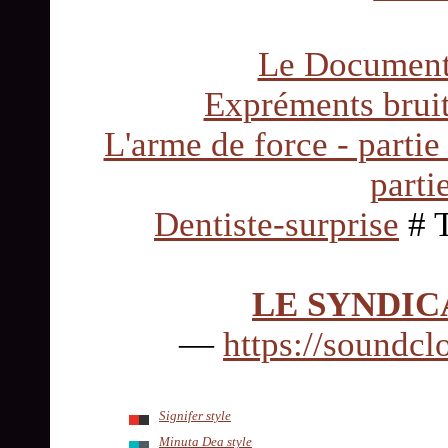
Le Document 
Expréments bruiti
L'arme de force - partie
parti
Dentiste-surprise
# T
LE SYNDIC
—
https://soundcl
Signifer style
Minuta Dea style